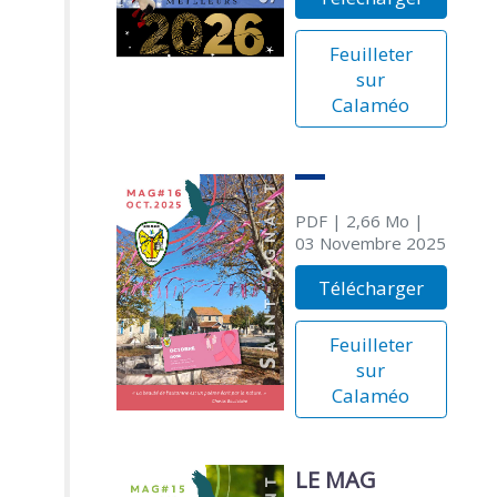
Feuilleter
sur
Calaméo
PDF
| 2,66 Mo
|
03 Novembre 2025
Télécharger
Feuilleter
sur
Calaméo
LE MAG