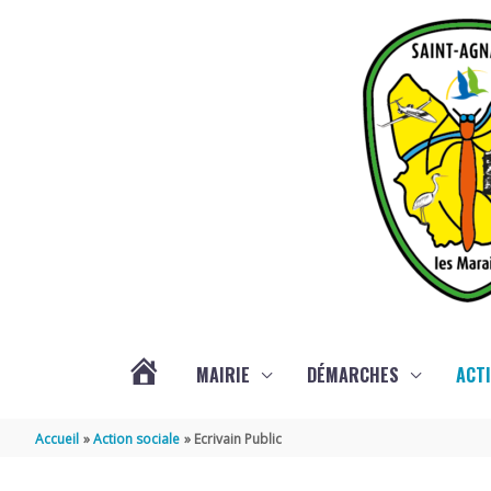
Aller au contenu
Aller au pied de page
MAIRIE
DÉMARCHES
ACTI
ACTUALITÉS
Accueil
Action sociale
Ecrivain Public
DE