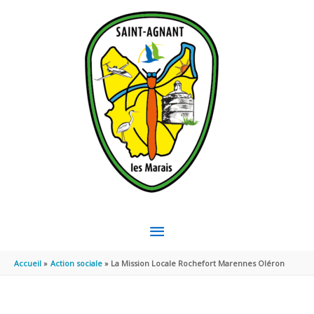
Aller au contenu
Aller au pied de page
MENU
PRINCIPAL
Accueil
Action sociale
La Mission Locale Rochefort Marennes Oléron