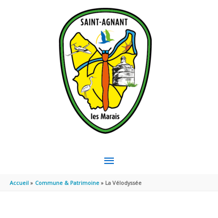
Aller au contenu
Aller au pied de page
MENU
PRINCIPAL
Accueil
Commune & Patrimoine
La Vélodyssée