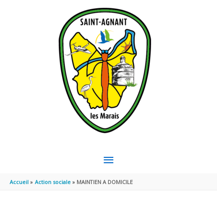
Aller au contenu
Aller au pied de page
MENU
PRINCIPAL
Accueil
Action sociale
MAINTIEN A DOMICILE