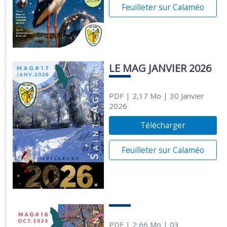
Feuilleter sur Calaméo
LE MAG JANVIER 2026
PDF
| 2,17 Mo
| 30 Janvier
2026
Télécharger
Feuilleter sur Calaméo
PDF
| 2,66 Mo
| 03