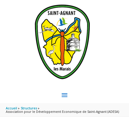
Aller au contenu
Aller au pied de page
MENU
PRINCIPAL
Accueil
Structures
Association pour le Développement Economique de Saint-Agnant (ADESA)