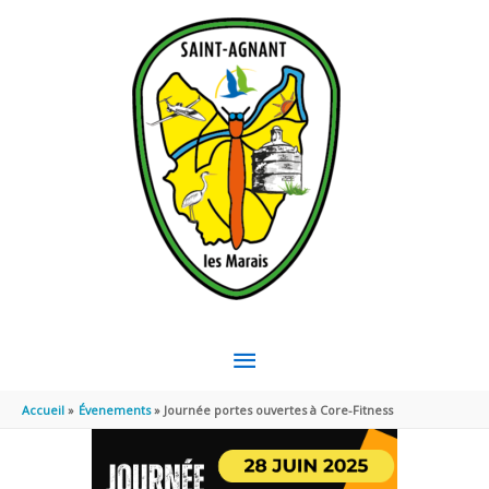
Aller au contenu
Aller au pied de page
MENU
PRINCIPAL
Accueil
Évenements
Journée portes ouvertes à Core-Fitness