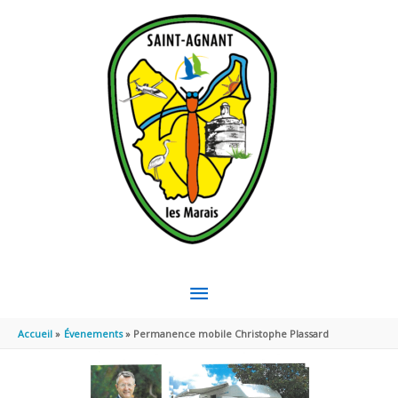
Aller au contenu
Aller au pied de page
MENU
PRINCIPAL
Accueil
Évenements
Permanence mobile Christophe Plassard