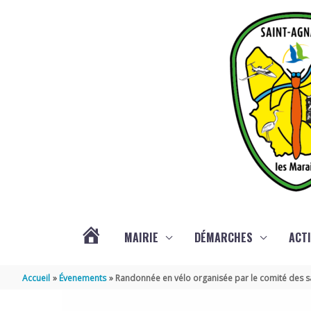
Aller au contenu
Aller au pied de page
MAIRIE
DÉMARCHES
ACTI
ACTUALITÉS
Accueil
Évenements
Randonnée en vélo organisée par le comité des 
DE