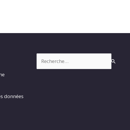
Rechercher :
rme
es données