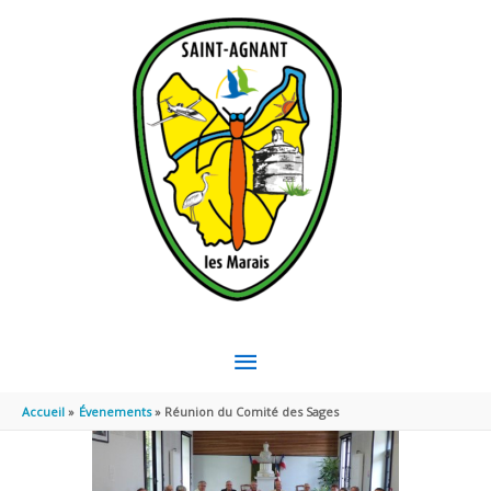
Aller au contenu
Aller au pied de page
MENU
PRINCIPAL
Accueil
Évenements
Réunion du Comité des Sages