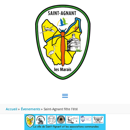
Aller au contenu
Aller au pied de page
MENU
PRINCIPAL
Accueil
Évenements
Saint-Agnant fête l’été