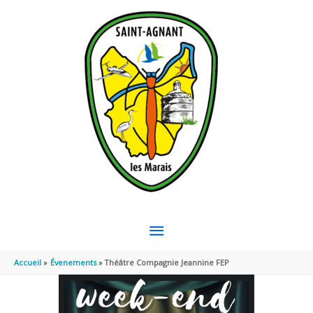
Aller au contenu
Aller au pied de page
MENU
PRINCIPAL
Accueil
Évenements
Théâtre Compagnie Jeannine FEP