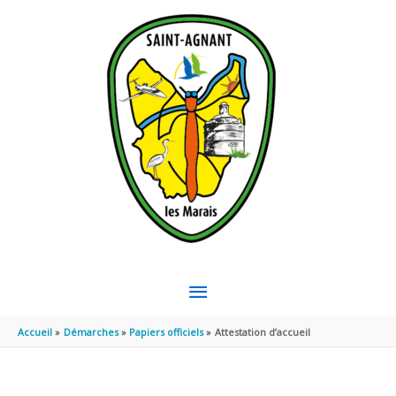
Aller au contenu
Aller au pied de page
MENU
PRINCIPAL
Accueil
Démarches
Papiers officiels
Attestation d’accueil