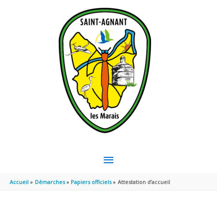
Aller au contenu
Aller au pied de page
MENU
PRINCIPAL
Accueil
Démarches
Papiers officiels
Attestation d’accueil