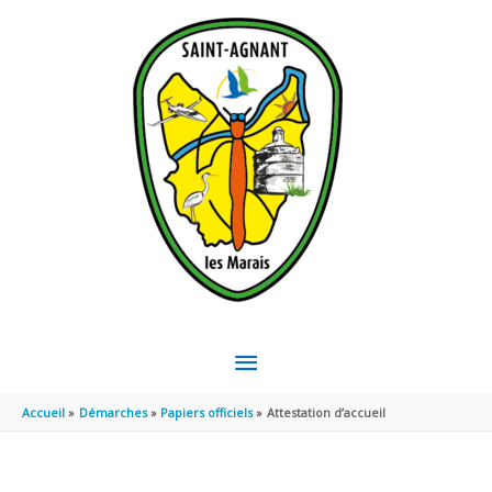
Aller au contenu
Aller au pied de page
MENU
PRINCIPAL
Accueil
Démarches
Papiers officiels
Attestation d’accueil