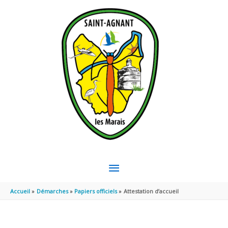
Aller au contenu
Aller au pied de page
MENU
PRINCIPAL
Accueil
Démarches
Papiers officiels
Attestation d’accueil