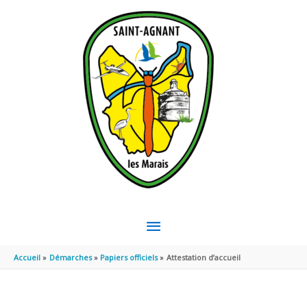
Aller au contenu
Aller au pied de page
MENU
PRINCIPAL
Accueil
Démarches
Papiers officiels
Attestation d’accueil