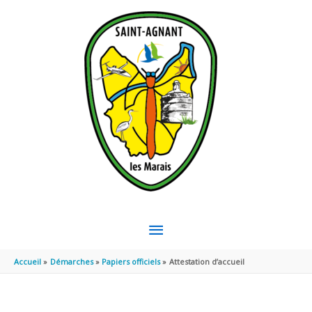
Aller au contenu
Aller au pied de page
MENU
PRINCIPAL
Accueil
Démarches
Papiers officiels
Attestation d’accueil