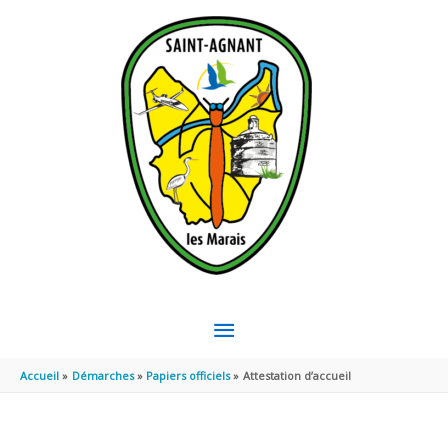
Aller au contenu
Aller au pied de page
MENU
PRINCIPAL
Accueil
Démarches
Papiers officiels
Attestation d’accueil