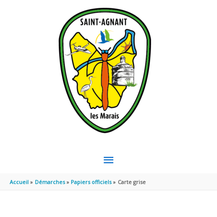
Aller au contenu
Aller au pied de page
MENU
PRINCIPAL
Accueil
Démarches
Papiers officiels
Carte grise