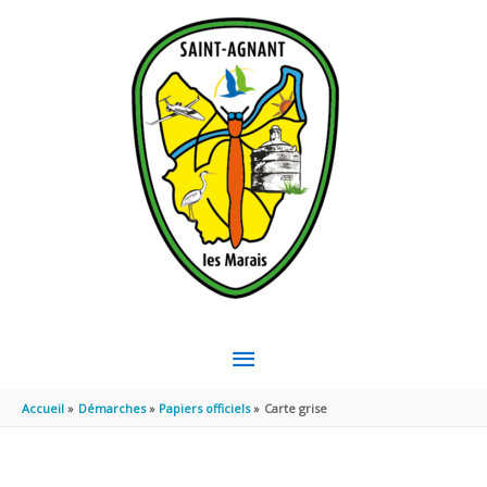
Aller au contenu
Aller au pied de page
MENU
PRINCIPAL
Accueil
Démarches
Papiers officiels
Carte grise