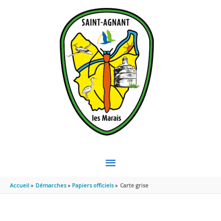
Aller au contenu
Aller au pied de page
MENU
PRINCIPAL
Accueil
Démarches
Papiers officiels
Carte grise