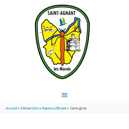
Aller au contenu
Aller au pied de page
MENU
PRINCIPAL
Accueil
Démarches
Papiers officiels
Carte grise