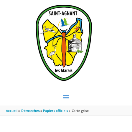
Aller au contenu
Aller au pied de page
MENU
PRINCIPAL
Accueil
Démarches
Papiers officiels
Carte grise