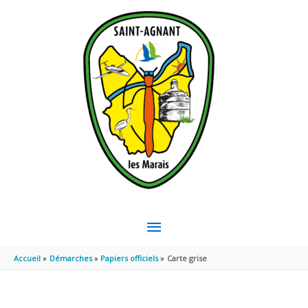
Aller au contenu
Aller au pied de page
MENU
PRINCIPAL
Accueil
Démarches
Papiers officiels
Carte grise