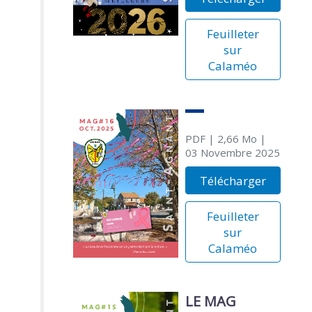
Feuilleter
sur
Calaméo
PDF
| 2,66 Mo
|
03 Novembre 2025
Télécharger
Feuilleter
sur
Calaméo
LE MAG