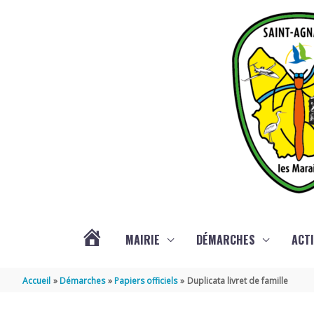
Aller au contenu
Aller au pied de page
MAIRIE
DÉMARCHES
ACTI
ACTUALITÉS
Accueil
Démarches
Papiers officiels
Duplicata livret de famille
DE