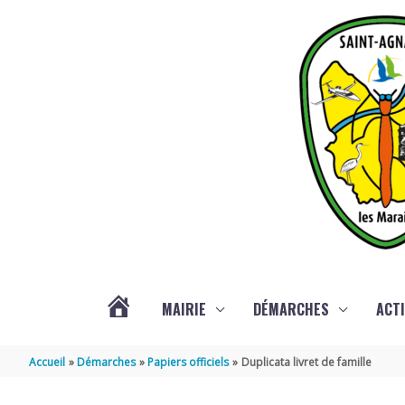
Aller au contenu
Aller au pied de page
MAIRIE
DÉMARCHES
ACTI
ACTUALITÉS
Accueil
Démarches
Papiers officiels
Duplicata livret de famille
DE