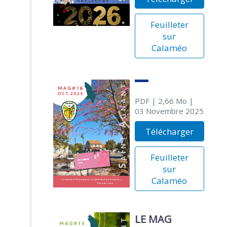
Feuilleter
sur
Calaméo
PDF
| 2,66 Mo
|
03 Novembre 2025
Télécharger
Feuilleter
sur
Calaméo
LE MAG