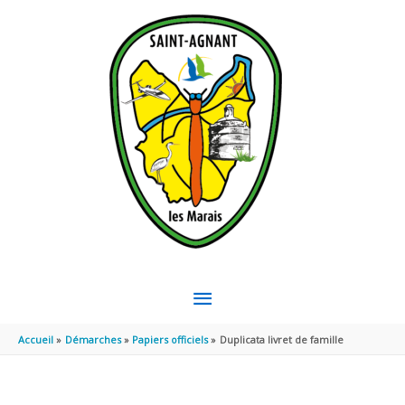
Aller au contenu
Aller au pied de page
MENU
PRINCIPAL
Accueil
Démarches
Papiers officiels
Duplicata livret de famille