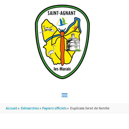
Aller au contenu
Aller au pied de page
MENU
PRINCIPAL
Accueil
Démarches
Papiers officiels
Duplicata livret de famille