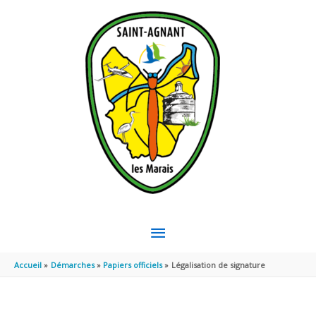
Aller au contenu
Aller au pied de page
MENU
PRINCIPAL
Accueil
Démarches
Papiers officiels
Légalisation de signature