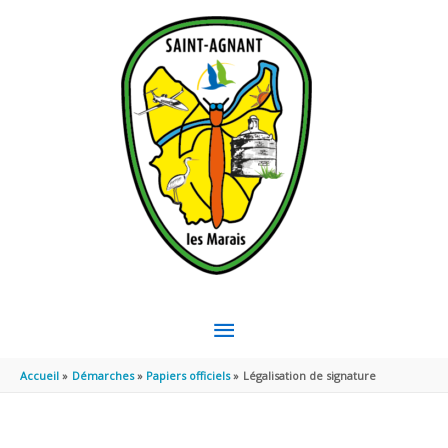
Aller au contenu
Aller au pied de page
MENU
PRINCIPAL
Accueil
Démarches
Papiers officiels
Légalisation de signature