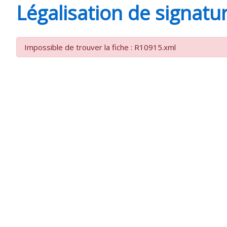
Légalisation de signatu
SAINT-
Impossible de trouver la fiche : R10915.xml
AGNANT