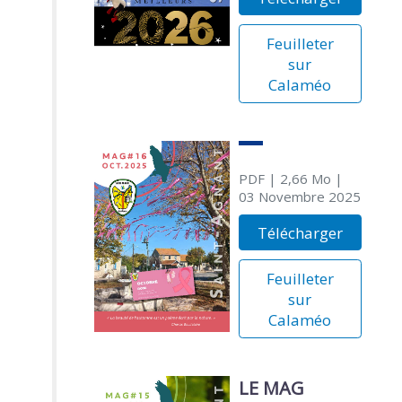
Feuilleter
sur
Calaméo
PDF
| 2,66 Mo
|
03 Novembre 2025
Télécharger
Feuilleter
sur
Calaméo
LE MAG