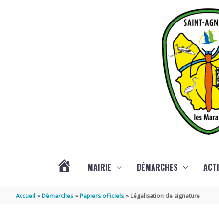
Aller au contenu
Aller au pied de page
MAIRIE
DÉMARCHES
ACTI
ACTUALITÉS
Accueil
Démarches
Papiers officiels
Légalisation de signature
DE