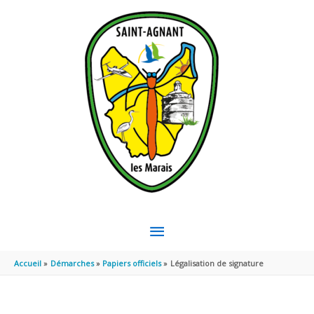
Aller au contenu
Aller au pied de page
MENU
PRINCIPAL
Accueil
Démarches
Papiers officiels
Légalisation de signature