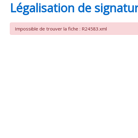
Légalisation de signatu
SAINT-
Impossible de trouver la fiche : R24583.xml
AGNANT