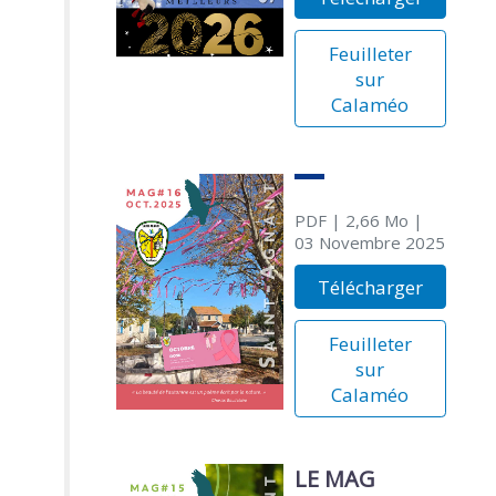
Feuilleter
sur
Calaméo
PDF
| 2,66 Mo
|
03 Novembre 2025
Télécharger
Feuilleter
sur
Calaméo
LE MAG