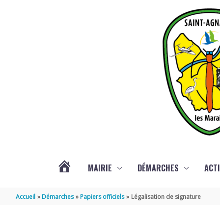
Aller au contenu
Aller au pied de page
MAIRIE
DÉMARCHES
ACTI
ACTUALITÉS
Accueil
Démarches
Papiers officiels
Légalisation de signature
DE