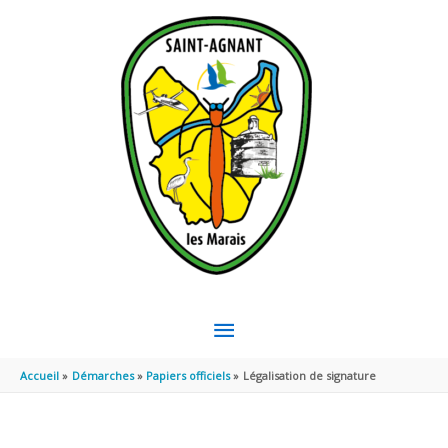
Aller au contenu
Aller au pied de page
MENU
PRINCIPAL
Accueil
Démarches
Papiers officiels
Légalisation de signature