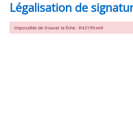
Légalisation de signatu
SAINT-
Impossible de trouver la fiche : R42199.xml
AGNANT