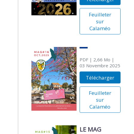
Feuilleter
sur
Calaméo
PDF
| 2,66 Mo
|
03 Novembre 2025
Télécharger
Feuilleter
sur
Calaméo
LE MAG