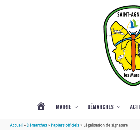
Aller au contenu
Aller au pied de page
MAIRIE
DÉMARCHES
ACTI
ACTUALITÉS
Accueil
Démarches
Papiers officiels
Légalisation de signature
DE