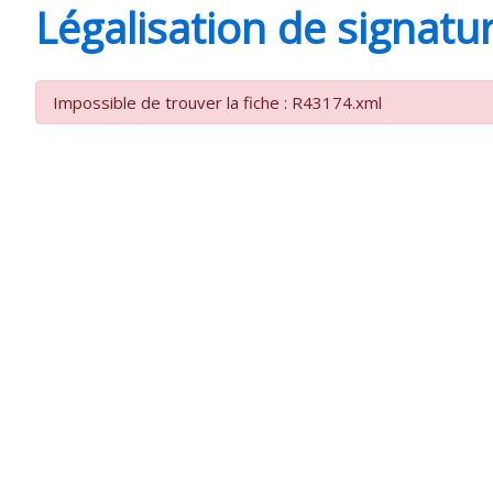
Légalisation de signatu
SAINT-
Impossible de trouver la fiche : R43174.xml
AGNANT