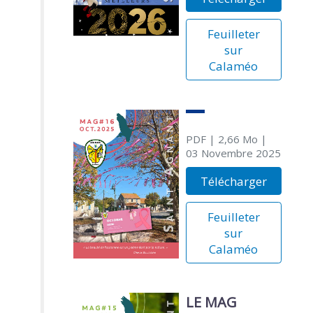
Feuilleter
sur
Calaméo
PDF
| 2,66 Mo
|
03 Novembre 2025
Télécharger
Feuilleter
sur
Calaméo
LE MAG