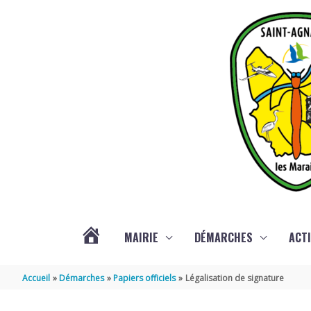
Aller au contenu
Aller au pied de page
MAIRIE
DÉMARCHES
ACTI
ACTUALITÉS
Accueil
Démarches
Papiers officiels
Légalisation de signature
DE