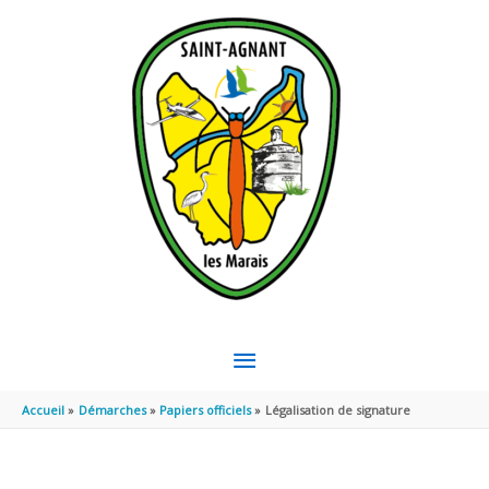
Aller au contenu
Aller au pied de page
MENU
PRINCIPAL
Accueil
Démarches
Papiers officiels
Légalisation de signature