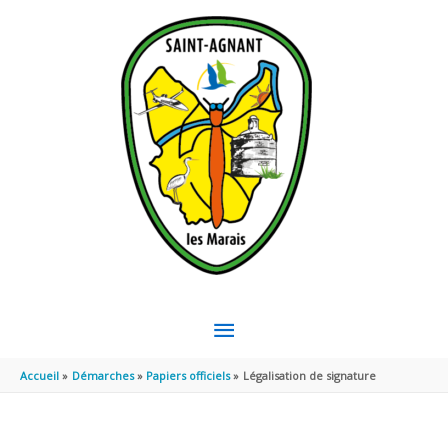
Aller au contenu
Aller au pied de page
MENU
PRINCIPAL
Accueil
Démarches
Papiers officiels
Légalisation de signature