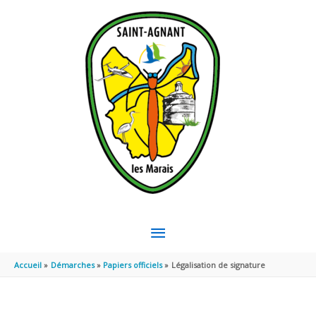
Aller au contenu
Aller au pied de page
MENU
PRINCIPAL
Accueil
Démarches
Papiers officiels
Légalisation de signature