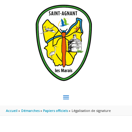
Aller au contenu
Aller au pied de page
MENU
PRINCIPAL
Accueil
Démarches
Papiers officiels
Légalisation de signature