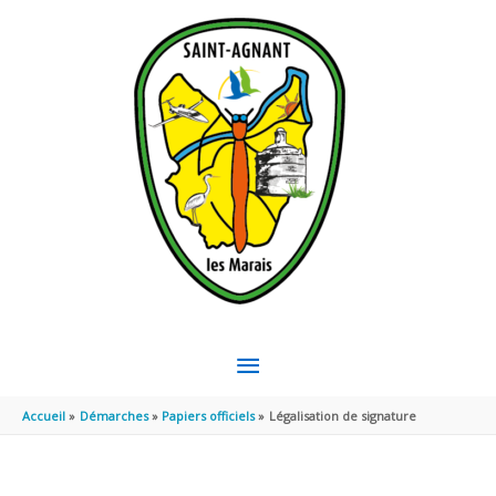
Aller au contenu
Aller au pied de page
MENU
PRINCIPAL
Accueil
Démarches
Papiers officiels
Légalisation de signature