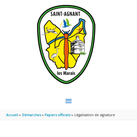
Aller au contenu
Aller au pied de page
MENU
PRINCIPAL
Accueil
Démarches
Papiers officiels
Légalisation de signature