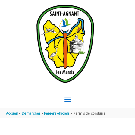
Aller au contenu
Aller au pied de page
MENU
PRINCIPAL
Accueil
Démarches
Papiers officiels
Permis de conduire