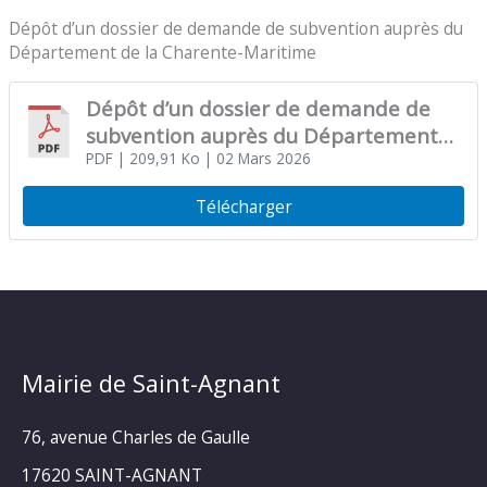
Dépôt d’un dossier de demande de subvention auprès du
Département de la Charente-Maritime
Dépôt d’un dossier de demande de
subvention auprès du Département
de la Charente-Maritime
PDF
| 209,91 Ko
| 02 Mars 2026
Télécharger
Mairie de Saint-Agnant
76, avenue Charles de Gaulle
17620 SAINT-AGNANT