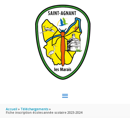
Aller au contenu
Aller au pied de page
MENU
PRINCIPAL
Accueil
Téléchargements
Fiche inscription écoles année scolaire 2023-2024