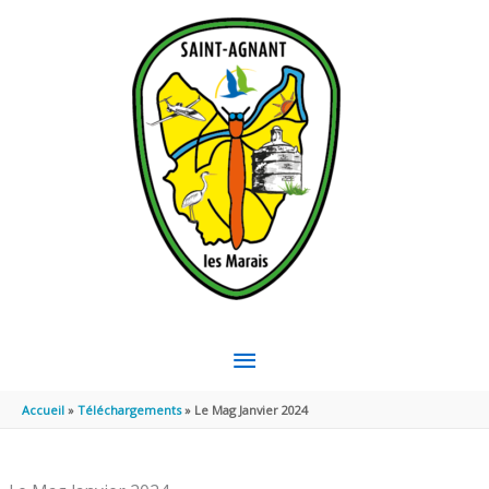
Aller au contenu
Aller au pied de page
MENU
PRINCIPAL
Accueil
Téléchargements
Le Mag Janvier 2024