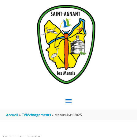
Aller au contenu
Aller au pied de page
MENU
PRINCIPAL
Accueil
Téléchargements
Menus Avril 2025