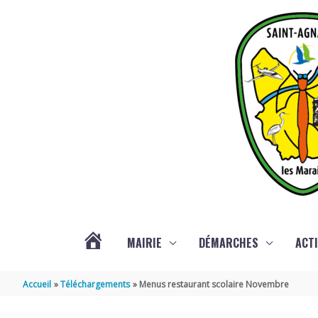
Aller au contenu
Aller au pied de page
MAIRIE
DÉMARCHES
ACTI
ACTUALITÉS
Accueil
Téléchargements
Menus restaurant scolaire Novembre
DE