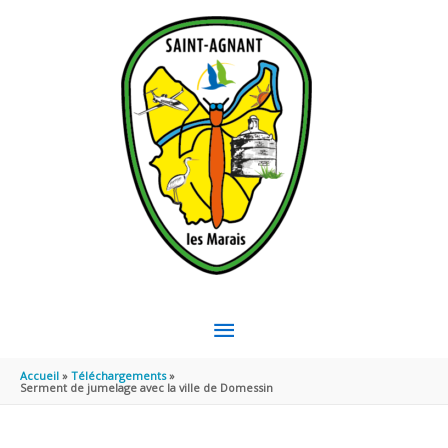
Aller au contenu
Aller au pied de page
MENU
PRINCIPAL
Accueil
Téléchargements
Serment de jumelage avec la ville de Domessin