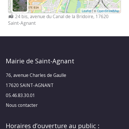
Leaflet
| ©
OpenStreetMap
Localisation :
24 bis, avenue du Canal de la Bridoire, 17620
Saint-Agnant
Mairie de Saint-Agnant
76, avenue Charles de Gaulle
17620 SAINT-AGNANT
05.46.83.30.01
Nous contacter
Horaires d’ouverture au public :